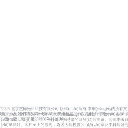
誠信經(jīng)營
HONEST MANAGEMENT
?2025 北京杰德光科科技有限公司 版權(quán)所有 本網(wǎng)站的所有文章、
聯(lián)系,我們將在第一時(shí)間安排核實(shí)以及刪除相關(guān)內(nèi)容
北京杰德光科科技有限公司，本司創(chuàng)立于2015年，致力于光學
手機(jī)版
|
京ICP備2020037403號(hào)-1
(xué)儀器，機(jī)械，航天等科研設(shè)備的研發(fā)與制造。公司本著
(zhì)量良好、客戶至上的原則，為各大院校實(shí)驗(yàn)室及中科院研